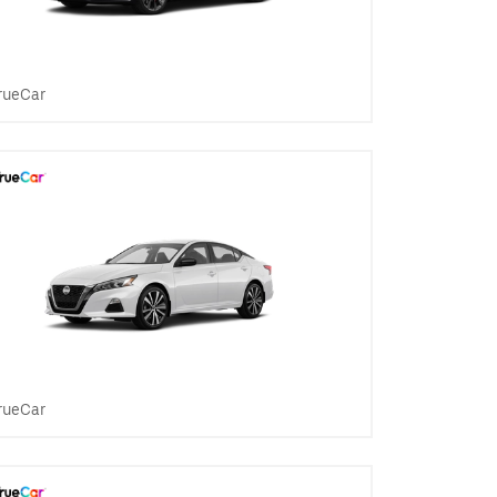
rueCar
rueCar