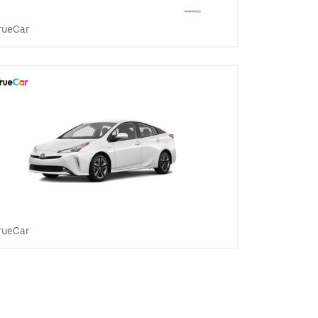
rueCar
rueCar