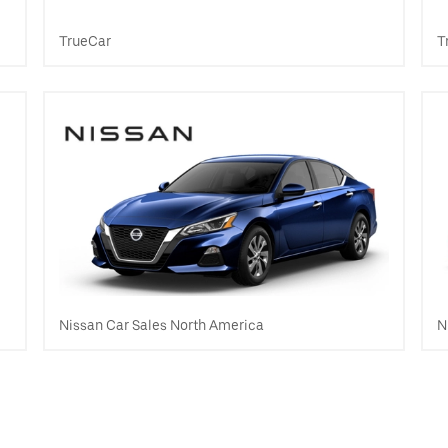
TrueCar
T
Nissan Car Sales North America
N