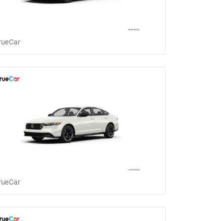
rueCar
rueCar