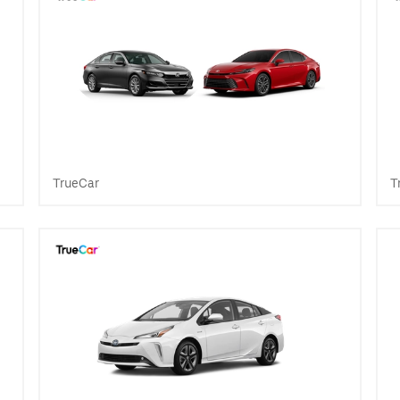
TrueCar
T