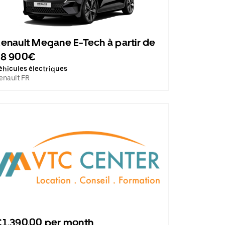
enault Megane E-Tech à partir de
28 900€
éhicules électriques
enault FR
1,390.00 per month