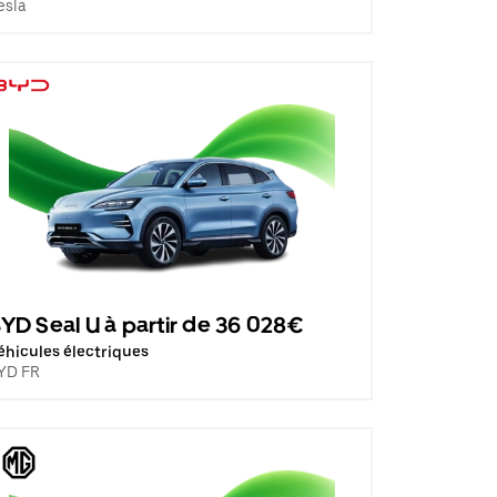
esla
YD Seal U à partir de 36 028€
éhicules électriques
YD FR