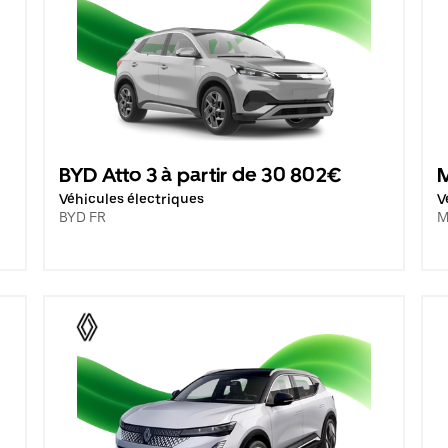
BYD Atto 3 à partir de 30 802€
M
Véhicules électriques
V
BYD FR
M