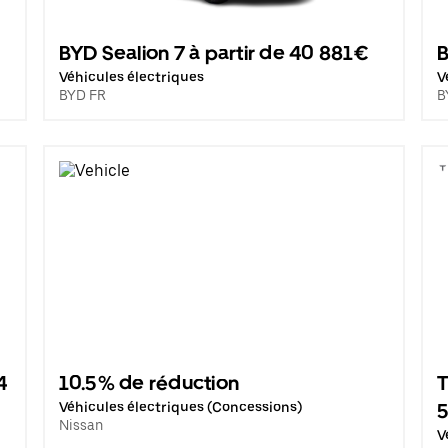
BYD Sealion 7 à partir de 40 881€
B
Véhicules électriques
V
BYD FR
B
4
10.5% de réduction
T
Véhicules électriques (Concessions)
Nissan
V