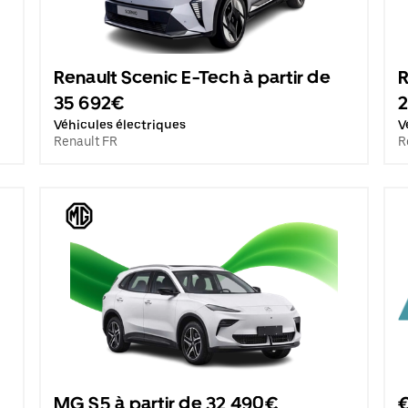
Renault Scenic E-Tech à partir de
R
35 692€
Véhicules électriques
V
Renault FR
R
MG S5 à partir de 32 490€
€