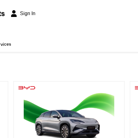
ts
Sign In
rvices