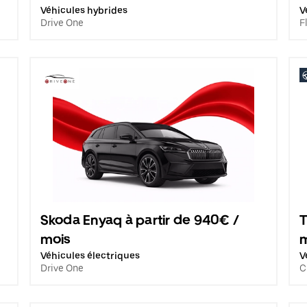
Véhicules hybrides
V
Drive One
F
Skoda Enyaq à partir de 940€ /
T
mois
Véhicules électriques
V
Drive One
C