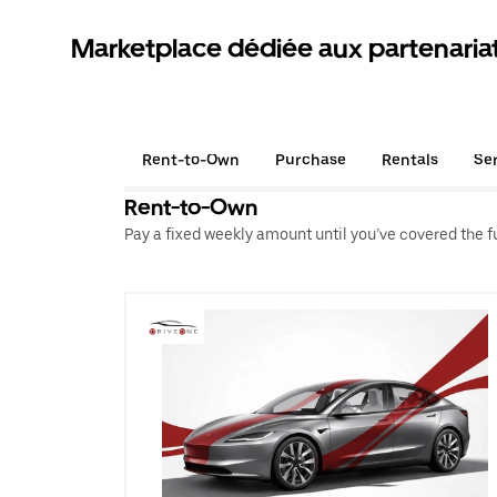
Marketplace dédiée aux partenaria
Rent-to-Own
Purchase
Rentals
Se
Rent-to-Own
Pay a fixed weekly amount until you’ve covered the ful