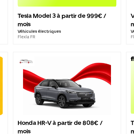
Tesla Model 3 à partir de 999€ /
V
mois
Véhicules électriques
V
Flexla FR
F
Honda HR-V à partir de 808€ /
T
mois