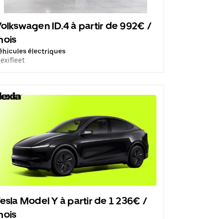
olkswagen ID.4 à partir de 992€ /
mois
éhicules électriques
lexifleet
esla Model Y à partir de 1 236€ /
mois