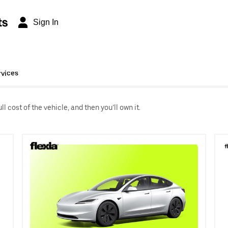
ts
Sign In
rvices
l cost of the vehicle, and then you’ll own it.