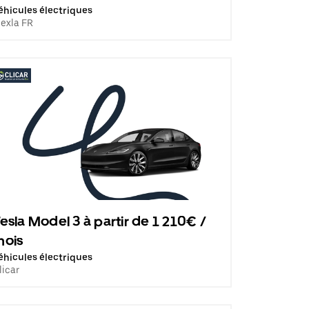
éhicules électriques
lexla FR
esla Model 3 à partir de 1 210€ /
mois
éhicules électriques
licar