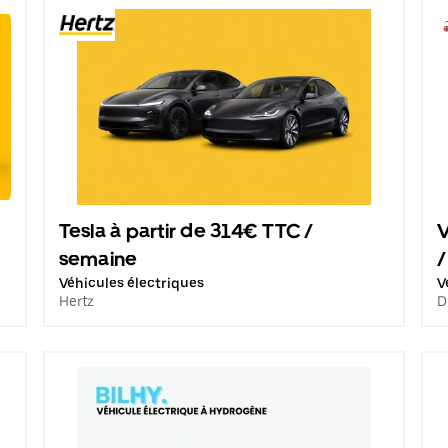
Tesla à partir de 314€ TTC /
V
semaine
/
Véhicules électriques
V
Hertz
D