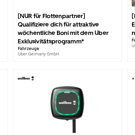
[NUR für Flottenpartner]
[
Qualifiziere dich für attraktive
E
wöchentliche Boni mit dem Uber
n
Exklusivitätsprogramm*
F
U
Fahrzeuge
Uber Germany GmbH