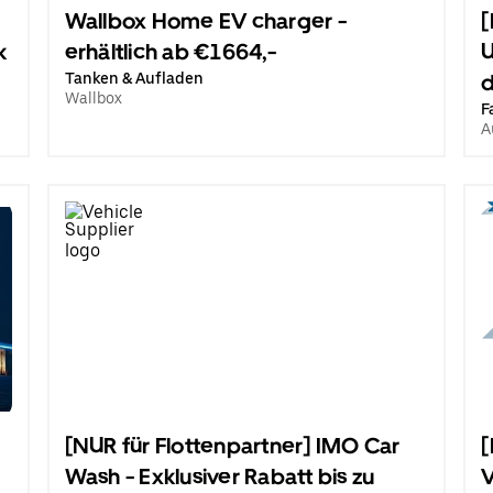
Wallbox Home EV charger -
[
k
erhältlich ab €1664,-
Tanken & Aufladen
d
Wallbox
F
A
[NUR für Flottenpartner] IMO Car
[
Wash - Exklusiver Rabatt bis zu
V