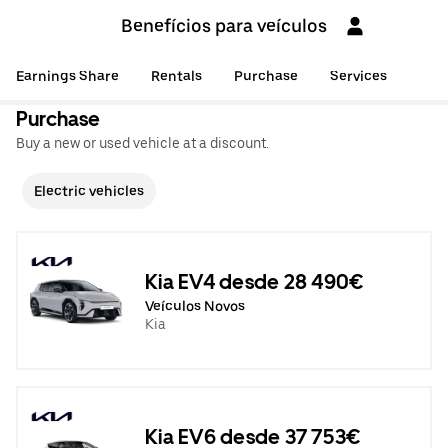
Benefícios para veículos
Earnings Share
Rentals
Purchase
Services
Purchase
Buy a new or used vehicle at a discount.
Electric vehicles
Kia EV4 desde 28 490€
Veículos Novos
Kia
Kia EV6 desde 37 753€