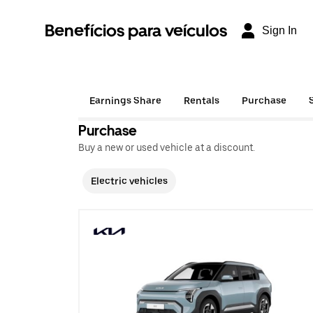
Benefícios para veículos
Sign In
Earnings Share
Rentals
Purchase
Purchase
Buy a new or used vehicle at a discount.
Electric vehicles