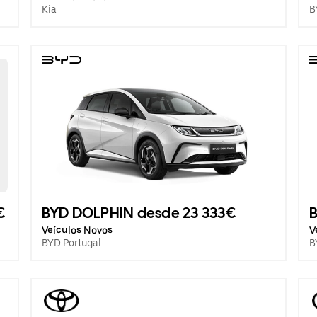
Kia
B
€
BYD DOLPHIN desde 23 333€
Veículos Novos
V
BYD Portugal
B