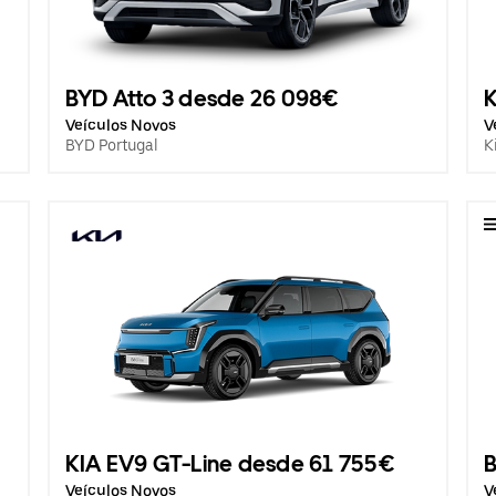
BYD Atto 3 desde 26 098€
K
Veículos Novos
V
BYD Portugal
K
KIA EV9 GT-Line desde 61 755€
B
Veículos Novos
V