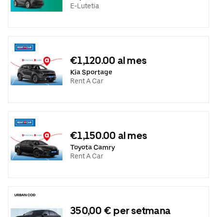
E-Lutetia
€1,120.00 al mes
Kia Sportage
Rent A Car
€1,150.00 al mes
Toyota Camry
Rent A Car
350,00 € per setmana