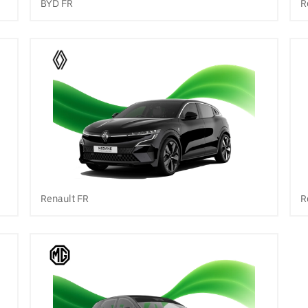
BYD FR
R
Renault FR
R