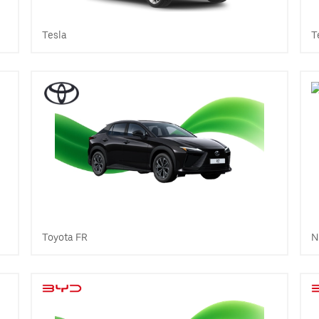
Tesla
T
Toyota FR
N