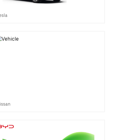
esla
issan