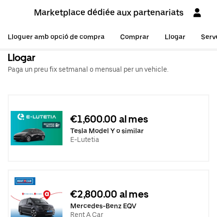
Marketplace dédiée aux partenariats
Lloguer amb opció de compra
Comprar
Llogar
Serv
Llogar
Paga un preu fix setmanal o mensual per un vehicle.
€1,600.00 al mes
Tesla Model Y o similar
E-Lutetia
€2,800.00 al mes
Mercedes-Benz EQV
Rent A Car