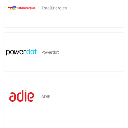
TotalEnergies
Powerdot
ADIE