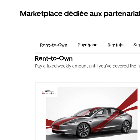
Marketplace dédiée aux partenaria
Rent-to-Own
Purchase
Rentals
Se
Rent-to-Own
Pay a fixed weekly amount until you’ve covered the ful