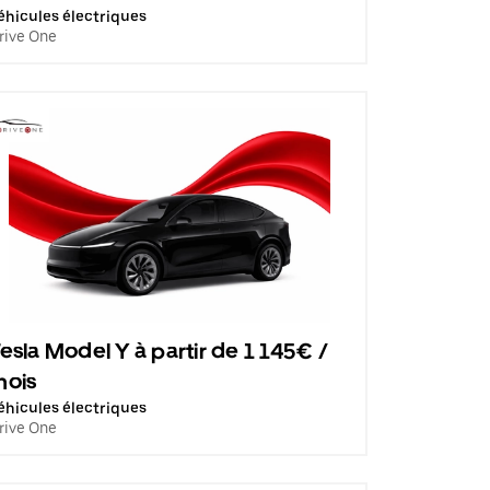
éhicules électriques
rive One
esla Model Y à partir de 1 145€ /
mois
éhicules électriques
rive One