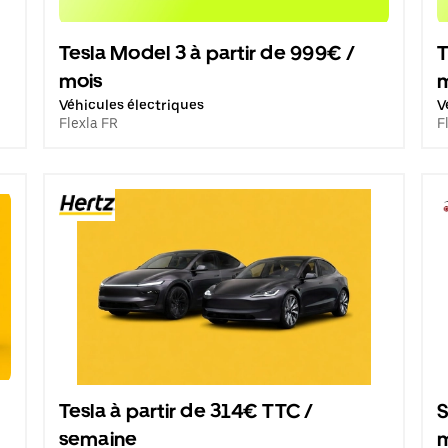
Tesla Model 3 à partir de 999€ /
T
mois
Véhicules électriques
V
Flexla FR
F
Tesla à partir de 314€ TTC /
S
semaine