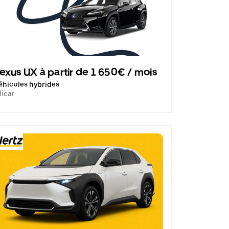
exus UX à partir de 1 650€ / mois
éhicules hybrides
licar