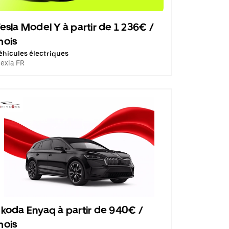
esla Model Y à partir de 1 236€ /
mois
éhicules électriques
lexla FR
koda Enyaq à partir de 940€ /
mois