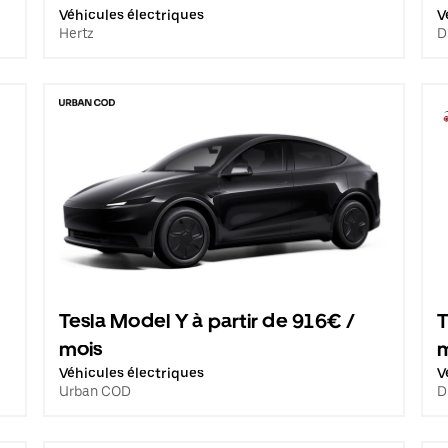
Véhicules électriques
V
Hertz
D
Tesla Model Y à partir de 916€ /
T
mois
Véhicules électriques
V
Urban COD
D