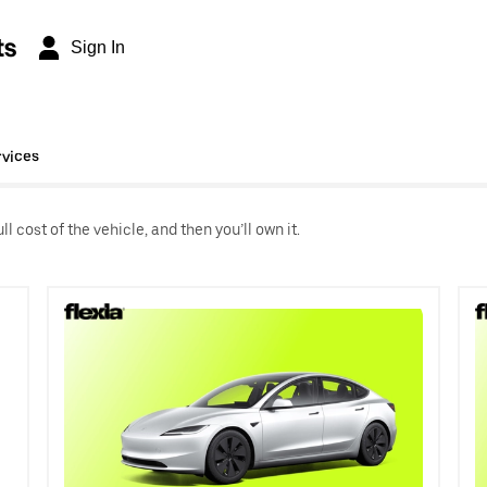
ts
Sign In
rvices
l cost of the vehicle, and then you’ll own it.