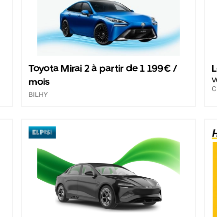
Toyota Mirai 2 à partir de 1 199€ /
L
mois
V
C
BILHY