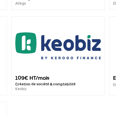
Allego
E
109€ HT/mois
E
Création de société & comptabilité
E
Keobiz