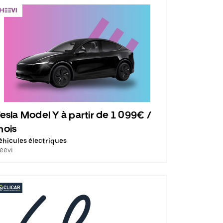
esla Model Y à partir de 1 099€ /
mois
éhicules électriques
eevi