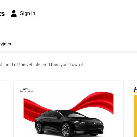
ts
Sign In
rvices
l cost of the vehicle, and then you’ll own it.