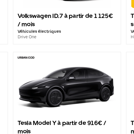
Volkswagen ID.7 à partir de 1 125€
T
/ mois
Véhicules électriques
V
Drive One
H
Tesla Model Y à partir de 916€ /
T
mois