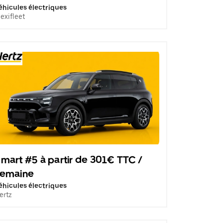
éhicules électriques
lexifleet
mart #5 à partir de 301€ TTC /
semaine
éhicules électriques
ertz