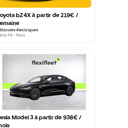
oyota bZ4X à partir de 219€ /
semaine
éhicules électriques
ertz FR - Paris
esla Model 3 à partir de 938€ /
mois