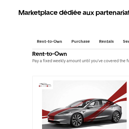
Marketplace dédiée aux partenaria
Rent-to-Own
Purchase
Rentals
Se
Rent-to-Own
Pay a fixed weekly amount until you’ve covered the ful