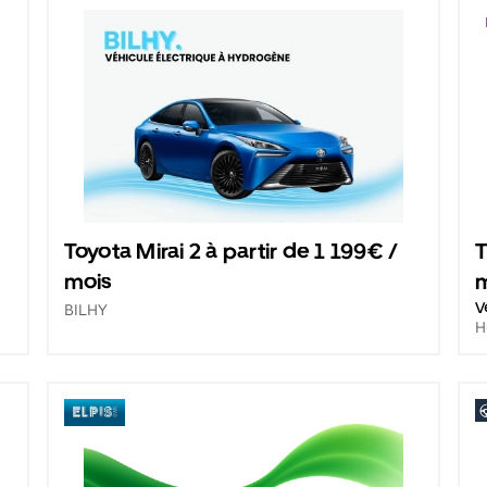
Toyota Mirai 2 à partir de 1 199€ /
T
mois
V
BILHY
H