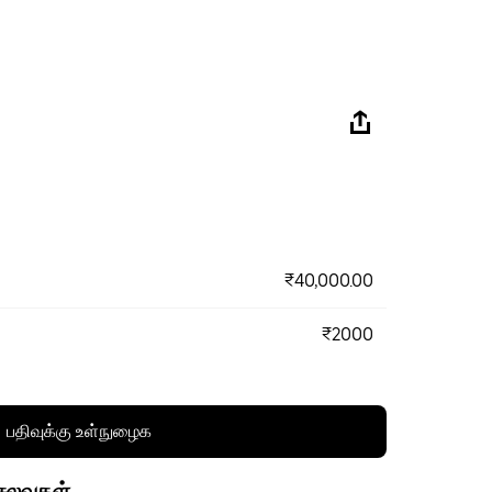
₹40,000.00
₹2000
பதிவுக்கு உள்நுழைக
செலவுகள்