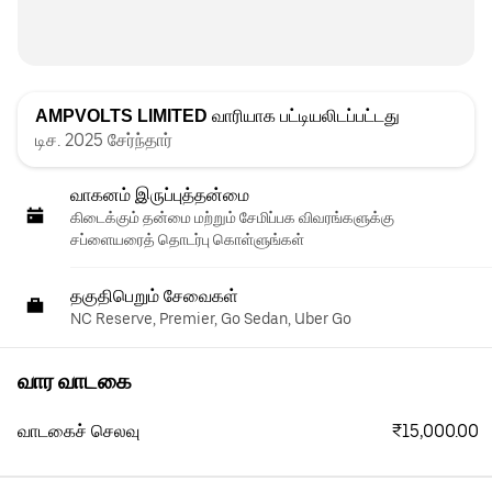
AMPVOLTS LIMITED
வாரியாக பட்டியலிடப்பட்டது
டிச. 2025 சேர்ந்தார்
வாகனம் இருப்புத்தன்மை
கிடைக்கும் தன்மை மற்றும் சேமிப்பக விவரங்களுக்கு
சப்ளையரைத் தொடர்பு கொள்ளுங்கள்
தகுதிபெறும் சேவைகள்
NC Reserve, Premier, Go Sedan, Uber Go
வார வாடகை
₹15,000.00
வாடகைச் செலவு