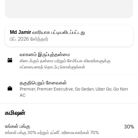
Md Jamir
வாரியாக பட்டியலிடப்பட்டது
பிப். 2026 சேர்ந்தார்
வாகனம் இருப்புத்தன்மை
கிடைக்கும் தன்மை மற்றும் சேமிப்பக விவரங்களுக்கு
சப்ளையரைத் தொடர்பு கொள்ளுங்கள்
தகுதிபெறும் சேவைகள்
Premier, Premier Executive, Go Sedan, Uber Go, Go Non
AC
கமிஷன்
உங்கள் பங்கு
30%
உங்கள் பங்கு 30% மற்றும் ஃப்ளீட் உரிமையாளர்கள் 70%