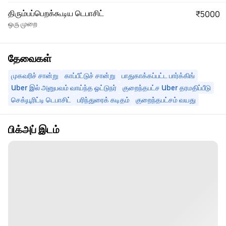
திரும்பப்பெறக்கூடிய டெபாசிட்
₹5000
ஒரு முறை
தேவைகள்
முகவரிச் சான்று
காப்பீட்டுச் சான்று
பாதுகாக்கப்பட்ட பார்க்கிங்
Uber இல் அனுபவம் வாய்ந்த ஓட்டுநர்
குறைந்தபட்ச Uber தரமதிப்பீடு
செக்யூரிட்டி டெபாசிட்
பரிந்துரைக் கடிதம்
குறைந்தபட்சம் வயது
பிக்அப் இடம்