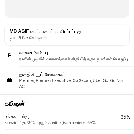
MD ASIF
வாரியாக பட்டியலிடப்பட்டது
டிச. 2025 சேர்ந்தார்
வாகன சேமிப்பு
நாளின் முடிவில் வாகனத்தைத் திருப்பித் தருவது உங்கள் பொறுப்பு.
தகுதிபெறும் சேவைகள்
Premier, Premier Executive, Go Sedan, Uber Go, Go Non
AC
கமிஷன்
உங்கள் பங்கு
35%
உங்கள் பங்கு 35% மற்றும் ஃப்ளீட் உரிமையாளர்கள் 65%