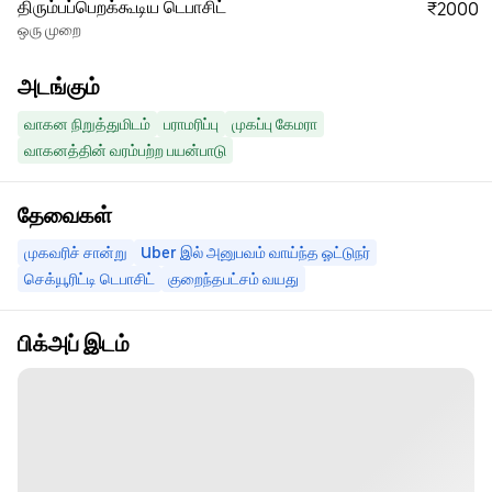
திரும்பப்பெறக்கூடிய டெபாசிட்
₹2000
ஒரு முறை
அடங்கும்
வாகன நிறுத்துமிடம்
பராமரிப்பு
முகப்பு கேமரா
வாகனத்தின் வரம்பற்ற பயன்பாடு
தேவைகள்
முகவரிச் சான்று
Uber இல் அனுபவம் வாய்ந்த ஓட்டுநர்
செக்யூரிட்டி டெபாசிட்
குறைந்தபட்சம் வயது
பிக்அப் இடம்