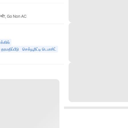
ैक्सी, Go Non AC
்க்கிங்
தரமதிப்பீடு
செக்யூரிட்டி டெபாசிட்