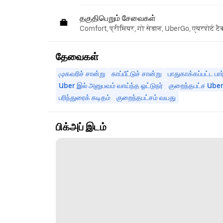
தகுதிபெறும் சேவைகள்
Comfort, प्रीमियर, गो सेडान, UberGo, एयरपोर्ट ट
தேவைகள்
முகவரிச் சான்று
காப்பீட்டுச் சான்று
பாதுகாக்கப்பட்ட பார
Uber இல் அனுபவம் வாய்ந்த ஓட்டுநர்
குறைந்தபட்ச Uber 
பரிந்துரைக் கடிதம்
குறைந்தபட்சம் வயது
பிக்அப் இடம்