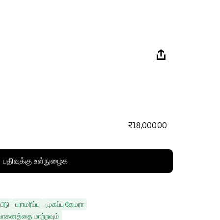
₹18,000.00
பதிவுக்கு உள்நுழைக
பீடு
பராமரிப்பு
முகப்பு கேமரா
வாகனத்தை மாற்றவும்