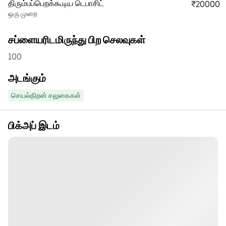
திரும்பப்பெறக்கூடிய டெபாசிட்
₹20000
ஒரு முறை
சப்ளையரிடமிருந்து பிற செலவுகள்
100
அடங்கும்
செயல்திறன் சலுகைகள்
பிக்அப் இடம்