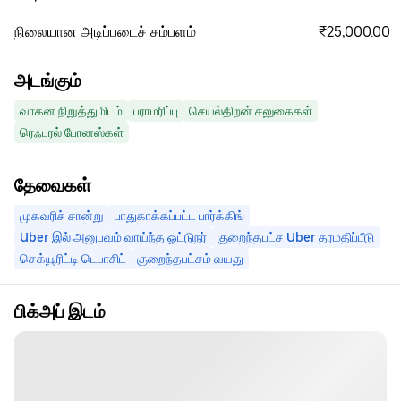
₹25,000.00
நிலையான அடிப்படைச் சம்பளம்
அடங்கும்
வாகன நிறுத்துமிடம்
பராமரிப்பு
செயல்திறன் சலுகைகள்
ரெஃபரல் போனஸ்கள்
தேவைகள்
முகவரிச் சான்று
பாதுகாக்கப்பட்ட பார்க்கிங்
Uber இல் அனுபவம் வாய்ந்த ஓட்டுநர்
குறைந்தபட்ச Uber தரமதிப்பீடு
செக்யூரிட்டி டெபாசிட்
குறைந்தபட்சம் வயது
பிக்அப் இடம்