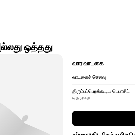
ல்லது ஒத்தது
வார வாடகை
வாடகைச் செலவு
திரும்பப்பெறக்கூடிய டெபாசிட்
ஒரு முறை
சப்ளையரிடமிருந்து பிற 