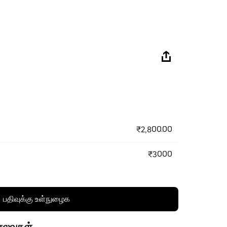
₹2,800.00
₹3000
பதிவுக்கு உள்நுழைக
செலவுகள்