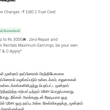
 Charges -₹ 1180 2. Fuel Cost
ரல் போனஸ்கள்
up to Rs 3000🚘
. Zero
Repair and
m Rentals Maximum Earnings, be your own
T & C Apply*
ள் மூன்றாம் தரப்பினரால் பிரத்தியேகமாக
ரப்பினரால் வழங்கப்படும் உள்ளடக்கம், சலுகைகள்
 உள்ளடக்கங்களிலிருந்து பெறப்பட்ட மூன்றாம்
தடுத்த ஈடுபாட்டிற்கும் Uber பொறுப்பாகாது.
ம்போது, நீங்கள் அவர்களுடன் நேரடியாக ஒரு
தில் Uber ஒரு தரப்பு அல்ல. கேள்விகளுக்கு, மூன்றாம்
ு கொள்ளுங்கள்.