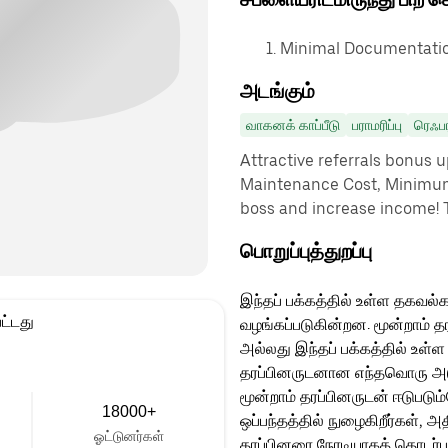
Minimal Documentation
அடங்கும்
வாகனக் காப்பீடு
பராமரிப்பு
ரெஃப
Attractive referrals bonus 
Maintenance Cost, Minimu
boss and increase income! 
பொறுப்புத்துறப்பு
இந்தப் பக்கத்தில் உள்ள தகவல்க
ட்டது
வழங்கப்படுகின்றன. மூன்றாம் த
அல்லது இந்தப் பக்கத்தில் உள்ள
தரப்பினருடனான எந்தவொரு அடுத்
மூன்றாம் தரப்பினருடன் ஈடுபடு
18000+
ஒப்பந்தத்தில் நுழைகிறீர்கள், அ
ஓட்டுனர்கள்
தரப்பினரை நேரடியாகத் தொடர்ப