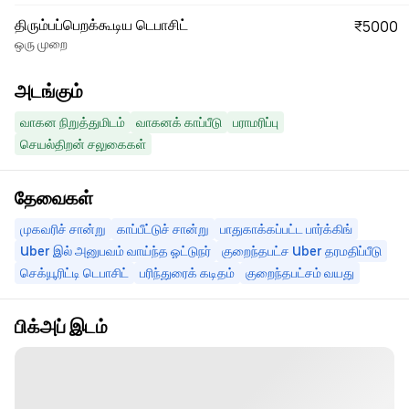
திரும்பப்பெறக்கூடிய டெபாசிட்
₹5000
ஒரு முறை
அடங்கும்
வாகன நிறுத்துமிடம்
வாகனக் காப்பீடு
பராமரிப்பு
செயல்திறன் சலுகைகள்
தேவைகள்
முகவரிச் சான்று
காப்பீட்டுச் சான்று
பாதுகாக்கப்பட்ட பார்க்கிங்
Uber இல் அனுபவம் வாய்ந்த ஓட்டுநர்
குறைந்தபட்ச Uber தரமதிப்பீடு
செக்யூரிட்டி டெபாசிட்
பரிந்துரைக் கடிதம்
குறைந்தபட்சம் வயது
பிக்அப் இடம்