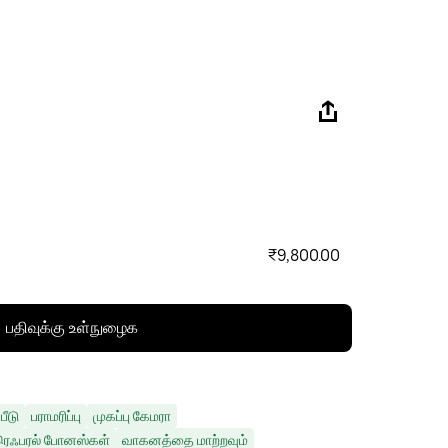
₹9,800.00
பதிவுக்கு உள்நுழைக
பீடு
பராமரிப்பு
முகப்பு கேமரா
ரெஃபரல் போனஸ்கள்
வாகனத்தை மாற்றவும்