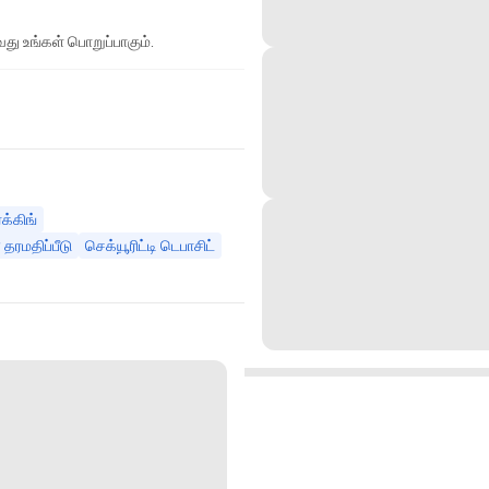
து உங்கள் பொறுப்பாகும்.
்க்கிங்
தரமதிப்பீடு
செக்யூரிட்டி டெபாசிட்