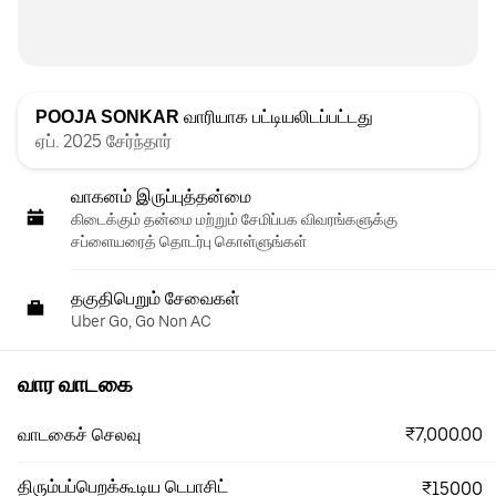
POOJA SONKAR
வாரியாக பட்டியலிடப்பட்டது
ஏப். 2025 சேர்ந்தார்
வாகனம் இருப்புத்தன்மை
கிடைக்கும் தன்மை மற்றும் சேமிப்பக விவரங்களுக்கு
சப்ளையரைத் தொடர்பு கொள்ளுங்கள்
தகுதிபெறும் சேவைகள்
Uber Go, Go Non AC
வார வாடகை
₹7,000.00
வாடகைச் செலவு
திரும்பப்பெறக்கூடிய டெபாசிட்
₹15000