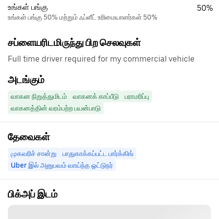
உங்கள் பங்கு
50%
உங்கள் பங்கு 50% மற்றும் ஃப்ளீட் உரிமையாளர்கள் 50%
சப்ளையரிடமிருந்து பிற செலவுகள்
Full time driver required for my commercial vehicle
அடங்கும்
வாகன நிறுத்துமிடம்
வாகனக் காப்பீடு
பராமரிப்பு
வாகனத்தின் வரம்பற்ற பயன்பாடு
தேவைகள்
முகவரிச் சான்று
பாதுகாக்கப்பட்ட பார்க்கிங்
Uber இல் அனுபவம் வாய்ந்த ஓட்டுநர்
பிக்அப் இடம்