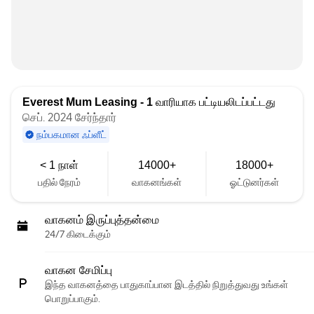
Everest Mum Leasing - 1
வாரியாக பட்டியலிடப்பட்டது
செப். 2024 சேர்ந்தார்
நம்பகமான ஃப்ளீட்
< 1 நாள்
14000+
18000+
பதில் நேரம்
வாகனங்கள்
ஓட்டுனர்கள்
வாகனம் இருப்புத்தன்மை
24/7 கிடைக்கும்
வாகன சேமிப்பு
இந்த வாகனத்தை பாதுகாப்பான இடத்தில் நிறுத்துவது உங்கள்
பொறுப்பாகும்.