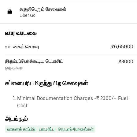
தகுதிபெறும் சேவைகள்
Uber Go
வார வாடகை
₹6,650.00
வாடகைச் செலவு
திரும்பப்பெறக்கூடிய டெபாசிட்
₹3000
ஒரு முறை
சப்ளையரிடமிருந்து பிற செலவுகள்
Minimal Documentation Charges -₹ 2360/-. Fuel
Cost
அடங்கும்
வாகனக் காப்பீடு
பராமரிப்பு
ரெஃபரல் போனஸ்கள்