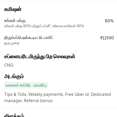
கமிஷன்
உங்கள் பங்கு
60%
உங்கள் பங்கு 60% மற்றும் ஃப்ளீட் உரிமையாளர்கள் 40%
திரும்பப்பெறக்கூடிய டெபாசிட்
₹11500
ஒரு முறை
சப்ளையரிடமிருந்து பிற செலவுகள்
CNG
அடங்கும்
வாகனக் காப்பீடு
பராமரிப்பு
Tips & Tolls, Weekly payments, Free Uber id, Dedicated
manager, Referral bonus
விளக்கம்