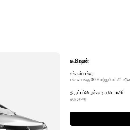
கமிஷன்
உங்கள் பங்கு
உங்கள் பங்கு 30% மற்றும் ஃப்ளீட் உ
திரும்பப்பெறக்கூடிய டெபாசிட்
ஒரு முறை