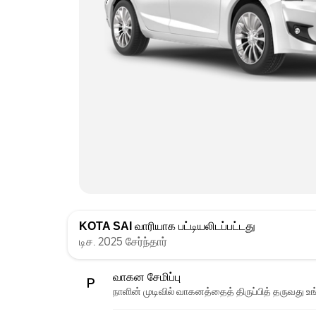
KOTA SAI
வாரியாக பட்டியலிடப்பட்டது
டிச. 2025 சேர்ந்தார்
வாகன சேமிப்பு
நாளின் முடிவில் வாகனத்தைத் திருப்பித் தருவது உங