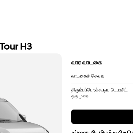
 Tour H3
வார வாடகை
வாடகைச் செலவு
திரும்பப்பெறக்கூடிய டெபாசிட்
ஒரு முறை
சப்ளையரிடமிருந்து பிற 