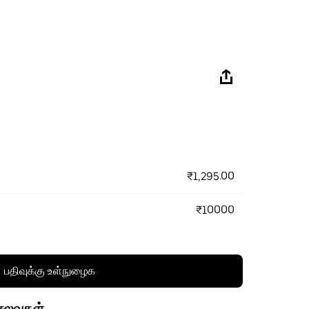
₹1,295.00
₹10000
பதிவுக்கு உள்நுழைக
செலவுகள்