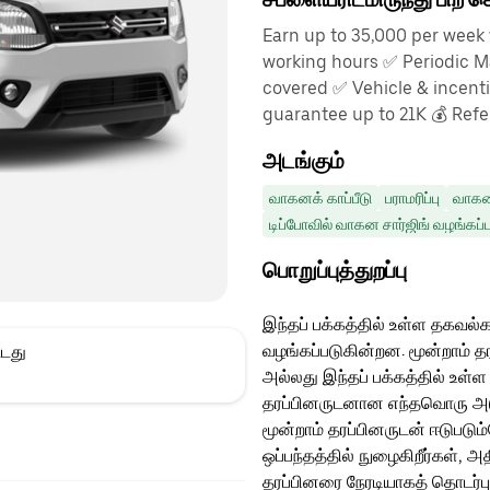
Earn up to 35,000 per week 
working hours ✅ Periodic M
covered ✅ Vehicle & incen
guarantee up to 21K 💰 Refe
அடங்கும்
வாகனக் காப்பீடு
பராமரிப்பு
வாகனத
டிப்போவில் வாகன சார்ஜிங் வழங்கப்ப
பொறுப்புத்துறப்பு
இந்தப் பக்கத்தில் உள்ள தகவல்க
வழங்கப்படுகின்றன. மூன்றாம் த
்டது
அல்லது இந்தப் பக்கத்தில் உள்ள
தரப்பினருடனான எந்தவொரு அடுத்
மூன்றாம் தரப்பினருடன் ஈடுபடு
ஒப்பந்தத்தில் நுழைகிறீர்கள், அ
தரப்பினரை நேரடியாகத் தொடர்ப