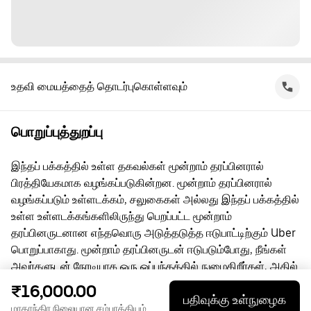
உதவி மையத்தைத் தொடர்புகொள்ளவும்
பொறுப்புத்துறப்பு
இந்தப் பக்கத்தில் உள்ள தகவல்கள் மூன்றாம் தரப்பினரால்
பிரத்தியேகமாக வழங்கப்படுகின்றன. மூன்றாம் தரப்பினரால்
வழங்கப்படும் உள்ளடக்கம், சலுகைகள் அல்லது இந்தப் பக்கத்தில்
உள்ள உள்ளடக்கங்களிலிருந்து பெறப்பட்ட மூன்றாம்
தரப்பினருடனான எந்தவொரு அடுத்தடுத்த ஈடுபாட்டிற்கும் Uber
பொறுப்பாகாது. மூன்றாம் தரப்பினருடன் ஈடுபடும்போது, நீங்கள்
அவர்களுடன் நேரடியாக ஒரு ஒப்பந்தத்தில் நுழைகிறீர்கள், அதில்
Uber ஒரு தரப்பு அல்ல. கேள்விகளுக்கு, மூன்றாம் தரப்பினரை
₹16,000.00
பதிவுக்கு உள்நுழைக
நேரடியாகத் தொடர்பு கொள்ளுங்கள்.
மாதாந்திர நிலையான சம்பாத்தியம்