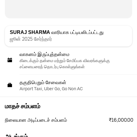
SURAJ SHARMA
வாரியாக பட்டியலிடப்பட்டது
ஜூன் 2025 சேர்ந்தார்
வாகனம் இருப்புத்தன்மை
கிடைக்கும் தன்மை மற்றும் சேமிப்பக விவரங்களுக்கு
சப்ளையரைத் தொடர்பு கொள்ளுங்கள்
தகுதிபெறும் சேவைகள்
Airport Taxi, Uber Go, Go Non AC
மாதச் சம்பளம்
₹16,000.00
நிலையான அடிப்படைச் சம்பளம்
அடங்கும்