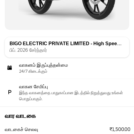
BIGO ELECTRIC PRIVATE LIMITED - High Speed
வாரியா
பிப். 2026 சேர்ந்தார்
வாகனம் இருப்புத்தன்மை
24/7 கிடைக்கும்
வாகன சேமிப்பு
இந்த வாகனத்தை பாதுகாப்பான இடத்தில் நிறுத்துவது உங்கள்
பொறுப்பாகும்.
வார வாடகை
₹1,500.00
வாடகைச் செலவு