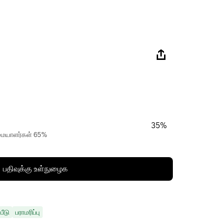
35%
ரிமையாளர்கள் 65%
பதிவுக்கு உள்நுழைக
பீடு
பராமரிப்பு