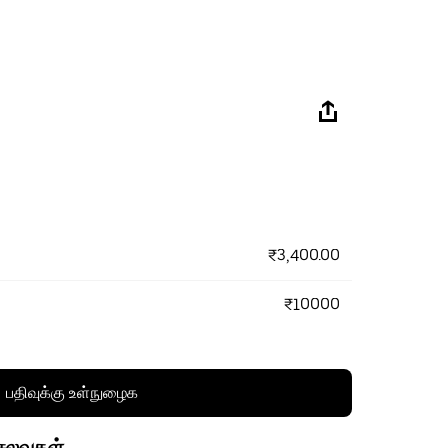
₹3,400.00
₹10000
பதிவுக்கு உள்நுழைக
செலவுகள்