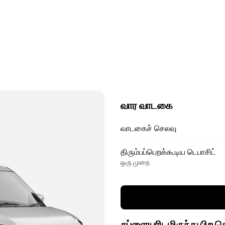
வார வாடகை
வாடகைச் செலவு
திரும்பப்பெறக்கூடிய டெபாசிட்
ஒரு முறை
சப்ளையரிடமிருந்து பிற 