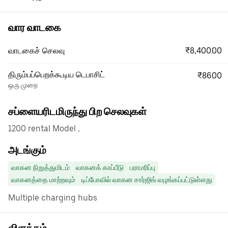
வார வாடகை
₹8,400.00
வாடகைச் செலவு
திரும்பப்பெறக்கூடிய டெபாசிட்
₹8600
ஒரு முறை
சப்ளையரிடமிருந்து பிற செலவுகள்
1200 rental Model ,
அடங்கும்
வாகன நிறுத்துமிடம்
வாகனக் காப்பீடு
பராமரிப்பு
வாகனத்தை மாற்றவும்
டிப்போவில் வாகன சார்ஜிங் வழங்கப்பட்டுள்ளது
Multiple charging hubs