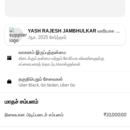
YASH RAJESH JAMBHULKAR
வாரியாக பட்டியலிடப்பட்டது
ஆக. 2025 சேர்ந்தார்
வாகனம் இருப்புத்தன்மை
கிடைக்கும் தன்மை மற்றும் சேமிப்பக விவரங்களுக்கு
சப்ளையரைத் தொடர்பு கொள்ளுங்கள்
தகுதிபெறும் சேவைகள்
Uber Black, Go Sedan, Uber Go
மாதச் சம்பளம்
₹10,000.00
நிலையான அடிப்படைச் சம்பளம்