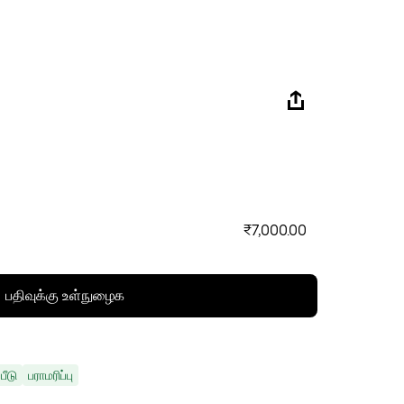
₹7,000.00
பதிவுக்கு உள்நுழைக
பீடு
பராமரிப்பு