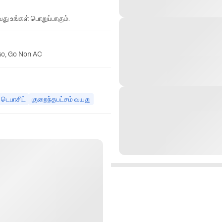
து உங்கள் பொறுப்பாகும்.
Go, Go Non AC
ி டெபாசிட்
குறைந்தபட்சம் வயது