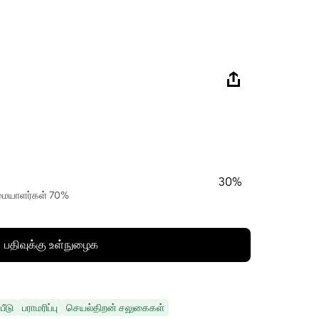
30%
ரிமையாளர்கள் 70%
பதிவுக்கு உள்நுழைக
பீடு
பராமரிப்பு
செயல்திறன் சலுகைகள்