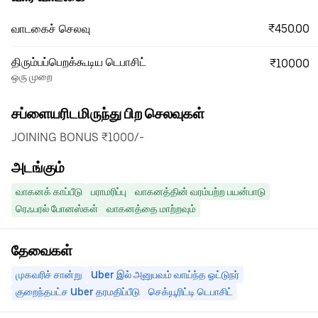
₹450.00
வாடகைச் செலவு
திரும்பப்பெறக்கூடிய டெபாசிட்
₹10000
ஒரு முறை
சப்ளையரிடமிருந்து பிற செலவுகள்
JOINING BONUS ₹1000/-
அடங்கும்
வாகனக் காப்பீடு
பராமரிப்பு
வாகனத்தின் வரம்பற்ற பயன்பாடு
ரெஃபரல் போனஸ்கள்
வாகனத்தை மாற்றவும்
தேவைகள்
முகவரிச் சான்று
Uber இல் அனுபவம் வாய்ந்த ஓட்டுநர்
குறைந்தபட்ச Uber தரமதிப்பீடு
செக்யூரிட்டி டெபாசிட்