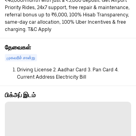
₹40,000/month with just a ₹3,000 deposit. Get Airport
Priority Rides, 24x7 support, free repair & maintenance,
referral bonus up to ₹6,000, 100% Hisab Transparency,
same-day car allocation, 100% Uber Incentives & free
charging. T&C Apply
தேவைகள்
முகவரிச் சான்று
Driving License 2. Aadhar Card 3. Pan Card 4.
Current Address Electricity Bill
பிக்அப் இடம்