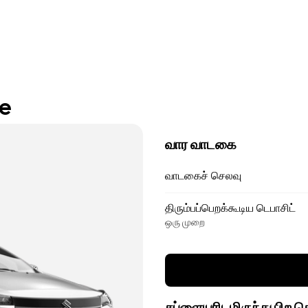
re
வார வாடகை
வாடகைச் செலவு
திரும்பப்பெறக்கூடிய டெபாசிட்
ஒரு முறை
சப்ளையரிடமிருந்து பிற 