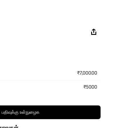
₹7,000.00
₹5000
பதிவுக்கு உள்நுழைக
செலவுகள்