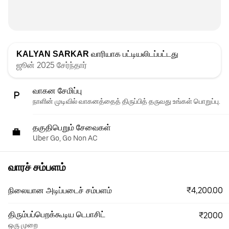
KALYAN SARKAR
வாரியாக பட்டியலிடப்பட்டது
ஜூன் 2025 சேர்ந்தார்
வாகன சேமிப்பு
நாளின் முடிவில் வாகனத்தைத் திருப்பித் தருவது உங்கள் பொறுப்பு.
தகுதிபெறும் சேவைகள்
Uber Go, Go Non AC
வாரச் சம்பளம்
₹4,200.00
நிலையான அடிப்படைச் சம்பளம்
திரும்பப்பெறக்கூடிய டெபாசிட்
₹2000
ஒரு முறை