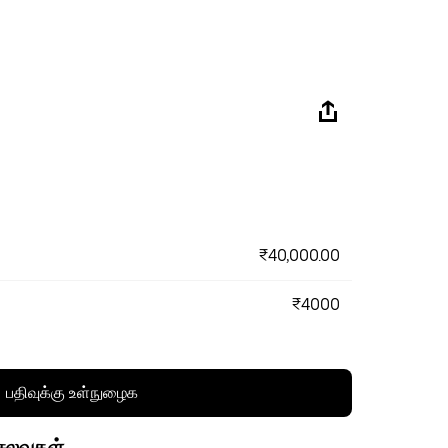
₹40,000.00
₹4000
பதிவுக்கு உள்நுழைக
செலவுகள்