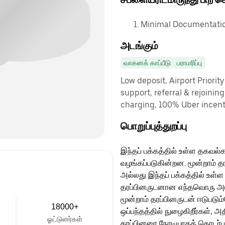
Minimal Documentatio
அடங்கும்
வாகனக் காப்பீடு
பராமரிப்பு
Low deposit, Airport Priorit
support, referral & rejoinin
charging, 100% Uber incenti
பொறுப்புத்துறப்பு
இந்தப் பக்கத்தில் உள்ள தகவல்க
வழங்கப்படுகின்றன. மூன்றாம் த
அல்லது இந்தப் பக்கத்தில் உள்ள
தரப்பினருடனான எந்தவொரு அடுத்
மூன்றாம் தரப்பினருடன் ஈடுபடு
18000+
ஒப்பந்தத்தில் நுழைகிறீர்கள், அ
ஓட்டுனர்கள்
தரப்பினரை நேரடியாகத் தொடர்ப