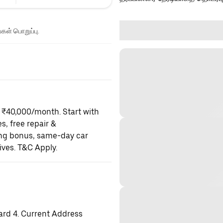
்கள் பொறுப்பு.
o ₹40,000/month. Start with
es, free repair &
ning bonus, same-day car
ives. T&C Apply.
ard 4. Current Address