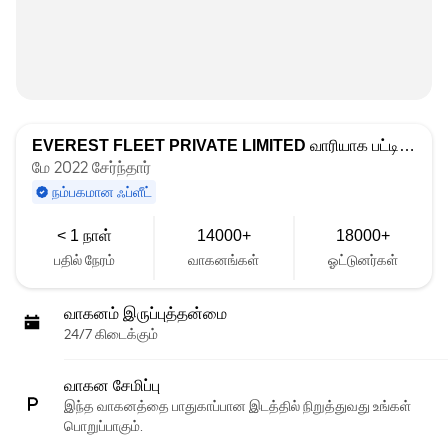
EVEREST FLEET PRIVATE LIMITED
வாரியாக பட்டியலிடப்பட்டது
மே 2022 சேர்ந்தார்
நம்பகமான ஃப்ளீட்
< 1 நாள்
14000+
18000+
பதில் நேரம்
வாகனங்கள்
ஓட்டுனர்கள்
வாகனம் இருப்புத்தன்மை
24/7 கிடைக்கும்
வாகன சேமிப்பு
இந்த வாகனத்தை பாதுகாப்பான இடத்தில் நிறுத்துவது உங்கள்
பொறுப்பாகும்.