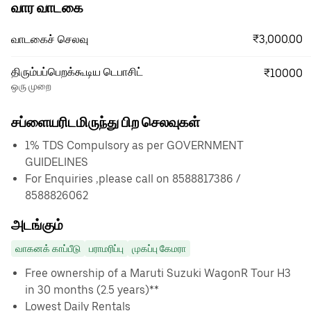
வார வாடகை
₹3,000.00
வாடகைச் செலவு
திரும்பப்பெறக்கூடிய டெபாசிட்
₹10000
ஒரு முறை
சப்ளையரிடமிருந்து பிற செலவுகள்
1% TDS Compulsory as per GOVERNMENT
GUIDELINES
For Enquiries ,please call on 8588817386 /
8588826062
அடங்கும்
வாகனக் காப்பீடு
பராமரிப்பு
முகப்பு கேமரா
Free ownership of a Maruti Suzuki WagonR Tour H3
in 30 months (2.5 years)**
Lowest Daily Rentals