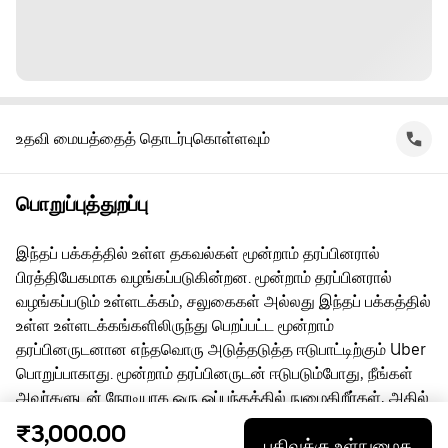
உதவி மையத்தைத் தொடர்புகொள்ளவும்
பொறுப்புத்துறப்பு
இந்தப் பக்கத்தில் உள்ள தகவல்கள் மூன்றாம் தரப்பினரால்
பிரத்தியேகமாக வழங்கப்படுகின்றன. மூன்றாம் தரப்பினரால்
வழங்கப்படும் உள்ளடக்கம், சலுகைகள் அல்லது இந்தப் பக்கத்தில்
உள்ள உள்ளடக்கங்களிலிருந்து பெறப்பட்ட மூன்றாம்
தரப்பினருடனான எந்தவொரு அடுத்தடுத்த ஈடுபாட்டிற்கும் Uber
பொறுப்பாகாது. மூன்றாம் தரப்பினருடன் ஈடுபடும்போது, நீங்கள்
அவர்களுடன் நேரடியாக ஒரு ஒப்பந்தத்தில் நுழைகிறீர்கள், அதில்
Uber ஒரு தரப்பு அல்ல. கேள்விகளுக்கு, மூன்றாம் தரப்பினரை
₹3,000.00
பதிவுக்கு உள்நுழைக
நேரடியாகத் தொடர்பு கொள்ளுங்கள்.