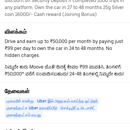
discount on Security Deposit if completed 1000 trips in
any platform. Own the car in 27 to 48 months 25g Silver
coin 16000/- Cash reward (Joining Bonus)
விளக்கம்
Drive and earn up to ₹50,000 per month by paying just
₹99 per day to own the car in 24 to 48 months. No
hidden charges.
ನಿಮ್ಮದೇ ಕಾರು Moove ಜೊತೆ! ದಿನಕ್ಕೆ ಕೇವಲ ₹99 ಪಾವತಿಸಿ, ತಿಂಗಳಿಗೆ
₹50,000* ವರೆಗೆ ಸಂಪಾದಿಸಬಹುದು! 24-48 ತಿಂಗಳಲ್ಲಿ ನಿಮ್ಮದೇ ಕಾರು!
தேவைகள்
முகவரிச் சான்று
Uber இல் அனுபவம் வாய்ந்த ஓட்டுநர்
குறைந்தபட்ச Uber தரமதிப்பீடு
செக்யூரிட்டி டெபாசிட்
குறைந்தபட்சம் வயது