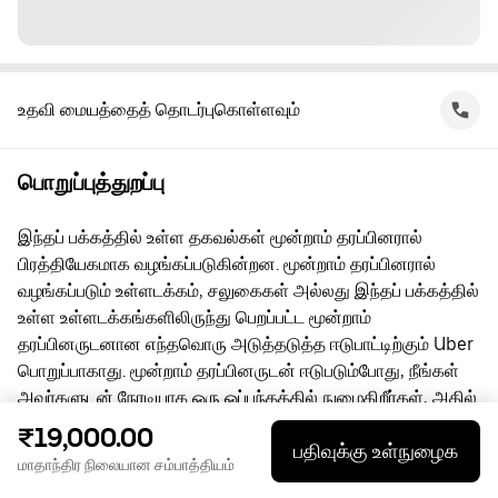
உதவி மையத்தைத் தொடர்புகொள்ளவும்
பொறுப்புத்துறப்பு
இந்தப் பக்கத்தில் உள்ள தகவல்கள் மூன்றாம் தரப்பினரால்
பிரத்தியேகமாக வழங்கப்படுகின்றன. மூன்றாம் தரப்பினரால்
வழங்கப்படும் உள்ளடக்கம், சலுகைகள் அல்லது இந்தப் பக்கத்தில்
உள்ள உள்ளடக்கங்களிலிருந்து பெறப்பட்ட மூன்றாம்
தரப்பினருடனான எந்தவொரு அடுத்தடுத்த ஈடுபாட்டிற்கும் Uber
பொறுப்பாகாது. மூன்றாம் தரப்பினருடன் ஈடுபடும்போது, நீங்கள்
அவர்களுடன் நேரடியாக ஒரு ஒப்பந்தத்தில் நுழைகிறீர்கள், அதில்
Uber ஒரு தரப்பு அல்ல. கேள்விகளுக்கு, மூன்றாம் தரப்பினரை
₹19,000.00
பதிவுக்கு உள்நுழைக
நேரடியாகத் தொடர்பு கொள்ளுங்கள்.
மாதாந்திர நிலையான சம்பாத்தியம்