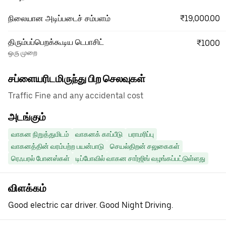
₹19,000.00
நிலையான அடிப்படைச் சம்பளம்
திரும்பப்பெறக்கூடிய டெபாசிட்
₹1000
ஒரு முறை
சப்ளையரிடமிருந்து பிற செலவுகள்
Traffic Fine and any accidental cost
அடங்கும்
வாகன நிறுத்துமிடம்
வாகனக் காப்பீடு
பராமரிப்பு
வாகனத்தின் வரம்பற்ற பயன்பாடு
செயல்திறன் சலுகைகள்
ரெஃபரல் போனஸ்கள்
டிப்போவில் வாகன சார்ஜிங் வழங்கப்பட்டுள்ளது
விளக்கம்
Good electric car driver. Good Night Driving.