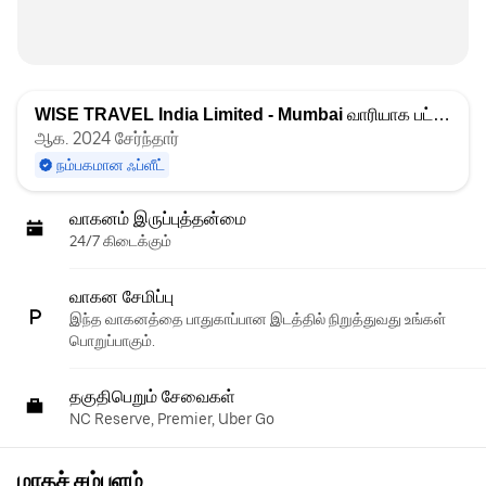
WISE TRAVEL India Limited - Mumbai
வாரியாக பட்டியலிடப்பட்டது
ஆக. 2024 சேர்ந்தார்
நம்பகமான ஃப்ளீட்
வாகனம் இருப்புத்தன்மை
24/7 கிடைக்கும்
வாகன சேமிப்பு
இந்த வாகனத்தை பாதுகாப்பான இடத்தில் நிறுத்துவது உங்கள்
பொறுப்பாகும்.
தகுதிபெறும் சேவைகள்
NC Reserve, Premier, Uber Go
மாதச் சம்பளம்