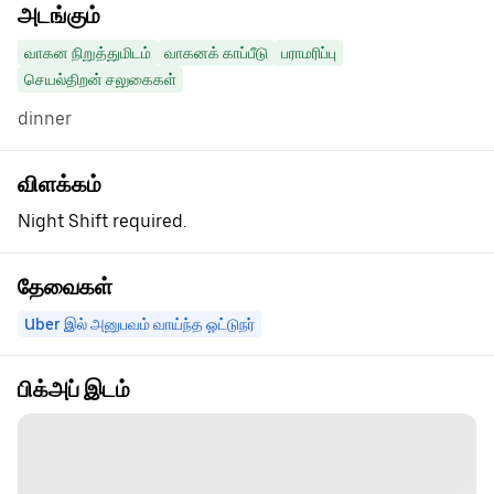
அடங்கும்
வாகன நிறுத்துமிடம்
வாகனக் காப்பீடு
பராமரிப்பு
செயல்திறன் சலுகைகள்
dinner
விளக்கம்
Night Shift required.
தேவைகள்
Uber இல் அனுபவம் வாய்ந்த ஓட்டுநர்
பிக்அப் இடம்