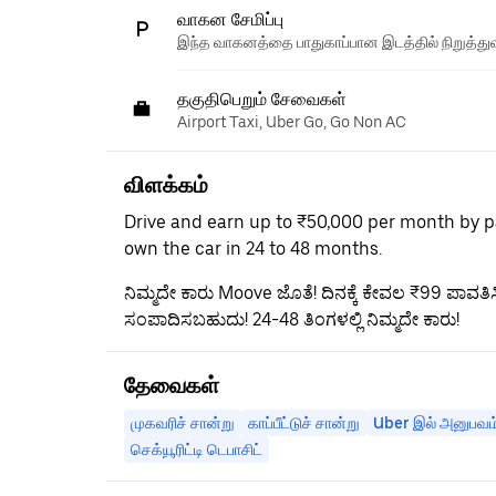
வாகன சேமிப்பு
இந்த வாகனத்தை பாதுகாப்பான இடத்தில் நிறுத்துவ
தகுதிபெறும் சேவைகள்
Airport Taxi, Uber Go, Go Non AC
விளக்கம்
Drive and earn up to ₹50,000 per month by p
own the car in 24 to 48 months.
ನಿಮ್ಮದೇ ಕಾರು Moove ಜೊತೆ! ದಿನಕ್ಕೆ ಕೇವಲ ₹99 ಪಾವತಿಸಿ
ಸಂಪಾದಿಸಬಹುದು! 24-48 ತಿಂಗಳಲ್ಲಿ ನಿಮ್ಮದೇ ಕಾರು!
தேவைகள்
முகவரிச் சான்று
காப்பீட்டுச் சான்று
Uber இல் அனுபவம் 
செக்யூரிட்டி டெபாசிட்