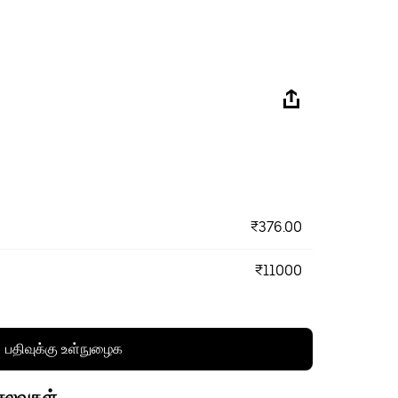
₹376.00
₹11000
பதிவுக்கு உள்நுழைக
செலவுகள்