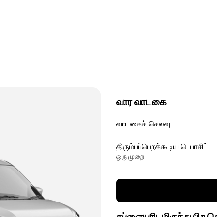
வார வாடகை
வாடகைச் செலவு
திரும்பப்பெறக்கூடிய டெபாசிட்
ஒரு முறை
சப்ளையரிடமிருந்து பிற 