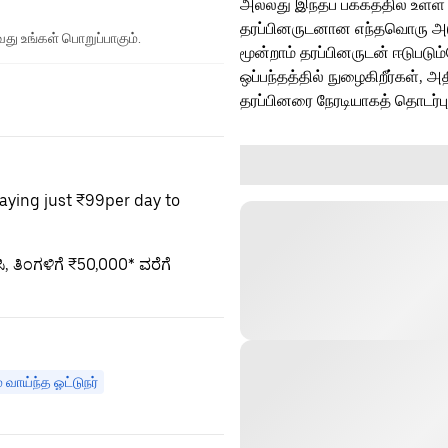
அல்லது இந்தப் பக்கத்தில் உள்ள
தரப்பினருடனான எந்தவொரு அடுத்
து உங்கள் பொறுப்பாகும்.
மூன்றாம் தரப்பினருடன் ஈடுபடு
ஒப்பந்தத்தில் நுழைகிறீர்கள், அ
தரப்பினரை நேரடியாகத் தொடர்ப
aying just ₹99per day to
, ತಿಂಗಳಿಗೆ ₹50,000* ವರೆಗೆ
வாய்ந்த ஓட்டுநர்